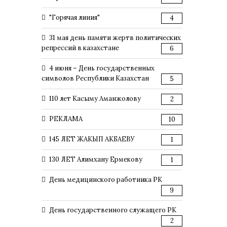
"Горячая линия"
4
31 мая день памяти жертв политических
репрессий в казахстане
6
4 июня – День государственных
символов Республики Казахстан
5
110 лет Касыму Аманжолову
2
РЕКЛАМА
10
145 ЛЕТ ЖАКЫП АКБАЕВУ
1
130 ЛЕТ Алимхану Ермекову
1
День медицинского работника РК
9
День государственного служащего РК
2