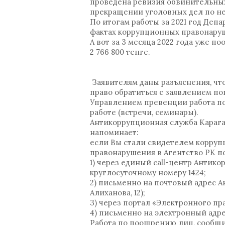
проведена ревизия обвинительных
прекращении уголовных дел по н
По итогам работы за 2021 год Деп
фактах коррупционных правонаруш
А вот за 3 месяца 2022 года уже 
2 766 800 тенге.
Заявителям даны разъяснения, чт
право обратиться с заявлением по
Управлением превенции работа п
работе (встречи, семинары).
Антикоррупционная служба Караг
напоминает:
если Вы стали свидетелем корруп
правонарушения в Агентство РК 
1) через единый call-центр Анти
круглосуточному номеру 1424;
2) письменно на почтовый адрес А
Алиханова, 12);
3) через портал «Электронного пр
4) письменно на электронный адре
Работа по поощрению лиц, сообщ