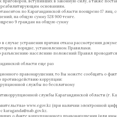
 приговоров, вступивших в законную силу, а также пост
ереабилитирующим основаниям.
артаментом по Карагандинской области поощрено 17 лиц,
ений, на общую сумму 528 900 тенге.
поощрено 9 граждан на общую сумму
о в случае устранения причин отказа рассмотрения докум
вторно в порядке, установленном Правилами.
о разъяснению населению положений Правил проводится
андинской области еще раз
ционного правонарушения, то Вы можете сообщить о фак
по противодействию коррупции:
коррупционной службы по бесплатному
нтикоррупционной службы Карагандинской области (г. Кар
авительства» www.egov.kz (при наличии электронной циф
с karaganda@nab.gov.kz.
ивших о факте коррупционного правонарушения (или ины