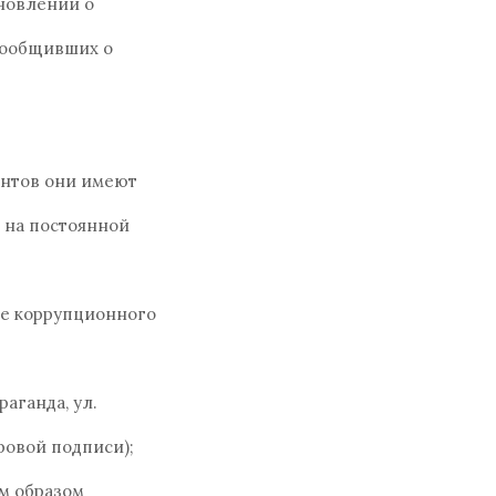
ановлений о
 сообщивших о
ентов они имеют
 на постоянной
те коррупционного
аганда, ул.
ровой подписи);
м образом