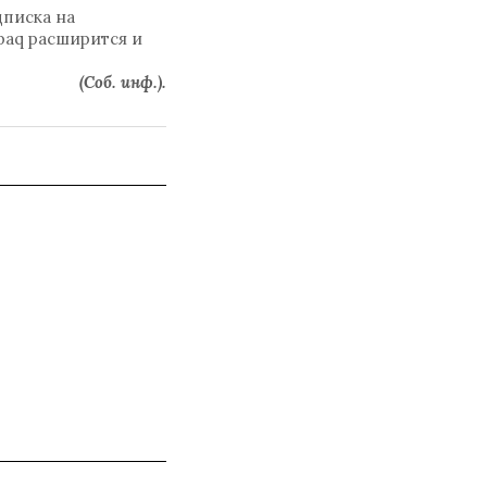
дписка на
paq расширится и
(Соб. инф.).