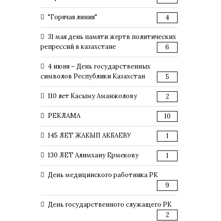
"Горячая линия"
4
31 мая день памяти жертв политических
репрессий в казахстане
6
4 июня – День государственных
символов Республики Казахстан
5
110 лет Касыму Аманжолову
2
РЕКЛАМА
10
145 ЛЕТ ЖАКЫП АКБАЕВУ
1
130 ЛЕТ Алимхану Ермекову
1
День медицинского работника РК
9
День государственного служащего РК
2