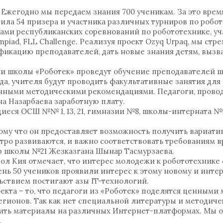
. Ежегодно мы передаем знания 700 ученикам. За это врем
ила 54 призера и участника различных турниров по робо
ами республиканских соревнований по робототехнике, уч
piad, FLL Challenge. Реализуя проект Ozyq Urpaq, мы стр
фикацию преподавателей, дать новые знания детям, вызв
и школы «Роботек» проведут обучение преподавателей шко
ода, учителя будут проводить факультативные занятия для
енными методическими рекомендациями. Педагоги, провод
на Назарбаева заработную плату.
иеся ОСШ №№ 1, 13, 21, гимназии №8, школы-интерната №
тому что он предоставляет возможность получить вариат
тро развиваются, и важно соответствовать требованиям в
ор школы №21 Жезказгана Шынар Тасмурзаева.
л Кия отмечает, что интерес молодежи к робототехнике
нь 50 учеников проявили интерес к этому новому и инте
ьствием постигают азы IT-технологий.
екта – то, что педагоги из «Роботек» поделятся ценными
гионов. Так как нет специальной литературы и методиче
ить материалы на различных Интернет-платформах. Мы 
.