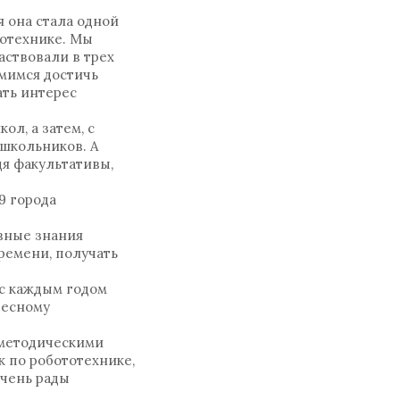
я она стала одной
тотехнике. Мы
аствовали в трех
емимся достичь
ать интерес
л, а затем, с
 школьников. А
я факультативы,
9 города
ивные знания
ремени, получать
 с каждым годом
ресному
 методическими
к по робототехнике,
очень рады