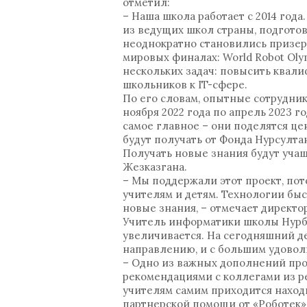
отметил:
– Наша школа работает с 2014 года
из ведущих школ страны, подготов
неоднократно становились призер
мировых финалах: World Robot Olym
нескольких задач: повысить квали
школьников к IT-сфере.
По его словам, опытные сотрудник
ноября 2022 года по апрель 2023 г
самое главное – они поделятся ц
будут получать от Фонда Нурсулта
Получать новые знания будут учащ
Жезказгана.
– Мы поддержали этот проект, по
учителям и детям. Технологии быс
новые знания, – отмечает директ
Учитель информатики школы Нурбо
увеличивается. На сегодняшний де
направлению, и с большим удовол
– Одно из важных дополнений про
рекомендациями с коллегами из ре
учителям самим приходится наход
партнерской помощи от «Роботек»