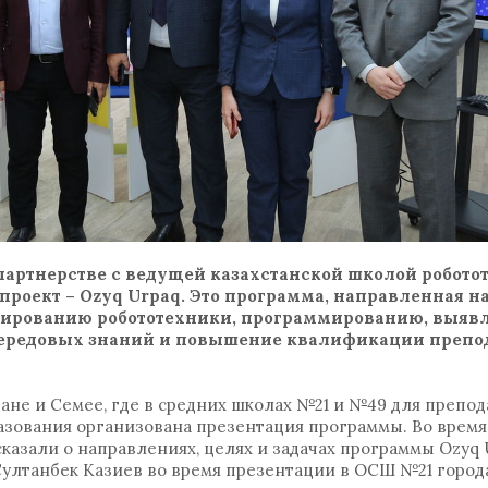
партнерстве с ведущей казахстанской школой робото
 проект – Ozyq Urpaq. Это программа, направленная 
уированию робототехники, программированию, выяв
передовых знаний и повышение квалификации препо
гане и Семее, где в средних школах №21 и №49 для препо
азования организована презентация программы. Во время
казали о направлениях, целях и задачах программы Ozyq 
ултанбек Казиев во время презентации в ОСШ №21 город