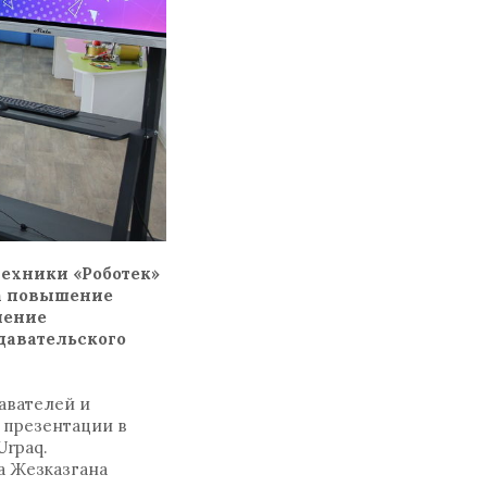
техники «Роботек»
на повышение
ление
давательского
давателей и
 презентации в
Urpaq.
а Жезказгана