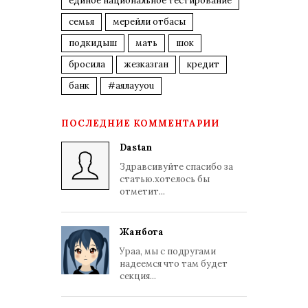
единое национальное тестирование
семья
мерейли отбасы
подкидыш
мать
шок
бросила
жезказган
кредит
банк
#аялауyou
ПОСЛЕДНИЕ КОММЕНТАРИИ
Dastan
Здравсивуйте спасибо за
статью.хотелось бы
отметит...
Жанбота
Ураа, мы с подругами
надеемся что там будет
секция...