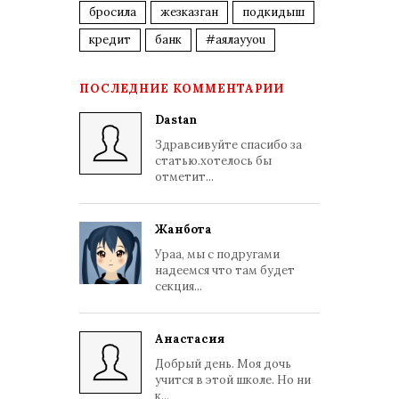
бросила
жезказган
подкидыш
кредит
банк
#аялауyou
ПОСЛЕДНИЕ КОММЕНТАРИИ
Dastan
Здравсивуйте спасибо за
статью.хотелось бы
отметит...
Жанбота
Ураа, мы с подругами
надеемся что там будет
секция...
Анастасия
Добрый день. Моя дочь
учится в этой школе. Но ни
к...