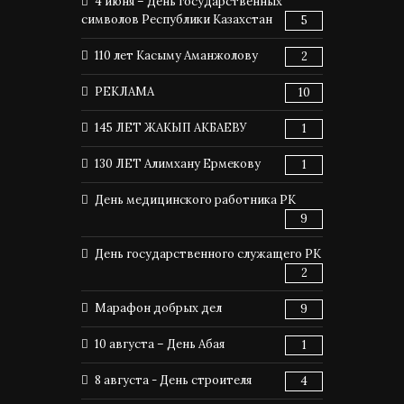
4 июня – День государственных
символов Республики Казахстан
5
110 лет Касыму Аманжолову
2
РЕКЛАМА
10
145 ЛЕТ ЖАКЫП АКБАЕВУ
1
130 ЛЕТ Алимхану Ермекову
1
День медицинского работника РК
9
День государственного служащего РК
2
Марафон добрых дел
9
10 августа – День Абая
1
8 августа - День строителя
4