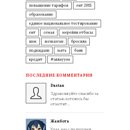
повышение тарифов
ент 2015
образование
единое национальное тестирование
ент
семья
мерейли отбасы
шок
жезказган
бросила
подкидыш
мать
банк
кредит
#аялауyou
ПОСЛЕДНИЕ КОММЕНТАРИИ
Dastan
Здравсивуйте спасибо за
статью.хотелось бы
отметит...
Жанбота
Ураа, мы с подругами