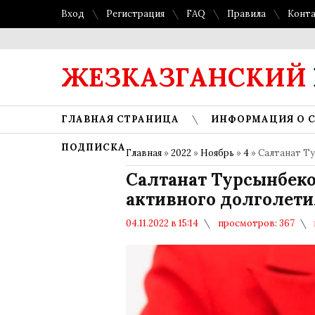
Вход
Регистрация
FAQ
Правила
Конт
ЖЕЗКАЗГАНСКИЙ
ГЛАВНАЯ СТРАНИЦА
ИНФОРМАЦИЯ О 
ПОДПИСКА
Главная
»
2022
»
Ноябрь
»
4
» Салтанат Ту
Салтанат Турсынбеко
активного долголети
04.11.2022 в 15:14
просмотров: 367