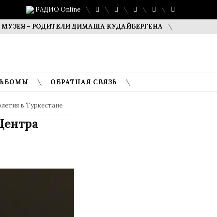
РАДИО Online
Я – РОДИТЕЛИ ДИМАША КУДАЙБЕРГЕНА
САФУАН ЖАМПЕИ
ЛЬБОМЫ
ОБРАТНАЯ СВЯЗЬ
олетия в Туркестане
Центра