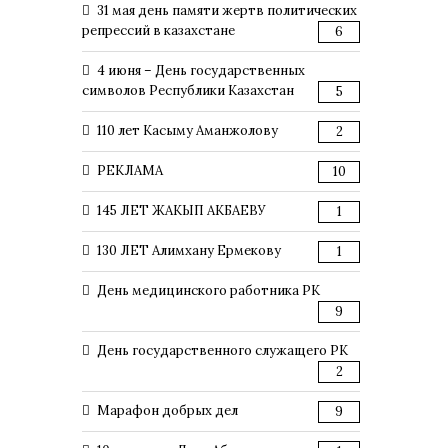
31 мая день памяти жертв политических
репрессий в казахстане
6
4 июня – День государственных
символов Республики Казахстан
5
110 лет Касыму Аманжолову
2
РЕКЛАМА
10
145 ЛЕТ ЖАКЫП АКБАЕВУ
1
130 ЛЕТ Алимхану Ермекову
1
День медицинского работника РК
9
День государственного служащего РК
2
Марафон добрых дел
9