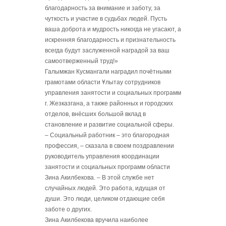
благодарность за внимание и заботу, за
чуткость и участие в судьбах людей. Пусть
ваша доброта и мудрость никогда не угасают, а
искренняя благодарность и признательность
всегда будут заслуженной наградой за ваш
самоотверженный труд!»
Галымжан Кусмангали наградил почётными
грамотами области Ұлытау сотрудников
управления занятости и социальных программ
г. Жезказгана, а также районных и городских
отделов, внёсших большой вклад в
становление и развитие социальной сферы.
– Социальный работник – это благородная
профессия, – сказала в своем поздравлении
руководитель управления координации
занятости и социальных программ области
Зина Акилбекова. – В этой службе нет
случайных людей. Это работа, идущая от
души. Это люди, целиком отдающие себя
заботе о других.
Зина Акилбекова вручила наиболее