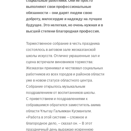
социальные работники. Они не просто
выполняют свои профессиональные
обязанности – они дарят людям свою
доброту, милосердие и надежду на лучшее
будущее. Это нелегкая, но очень нужная и в
высшей степени благородная профессия.
Торжественное собрание в честь праздника
состоялось в актовом зале жезказганской
школы искусств. Отлично украшенные зал и
сцена встречали виновников торжества:
Жезказган принимал и чествовал социальных
работников из всех городов и районов области
уже в новом статусе областного центра.
Собрание открылось музыкальным
поздравлением от воспитанников школы.
С приветствием и поздравлениями к
собравшимся обратился заместитель акима
области
Ұ
лытау Галымжан Кусмангали.
«Работа в этой системе – сложное и
благородное дело, – сказал он. – В этот
праздничный день выражаю искреннюю