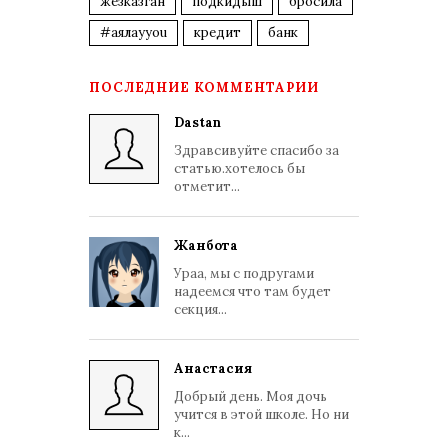
жезказган
подкидыш
бросила
#аялауyou
кредит
банк
ПОСЛЕДНИЕ КОММЕНТАРИИ
Dastan
Здравсивуйте спасибо за
статью.хотелось бы
отметит...
Жанбота
Ураа, мы с подругами
надеемся что там будет
секция...
Анастасия
Добрый день. Моя дочь
учится в этой школе. Но ни
к...