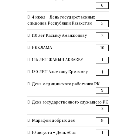
6
4 июня – День государственных
символов Республики Казахстан
5
110 лет Касыму Аманжолову
2
РЕКЛАМА
10
145 ЛЕТ ЖАКЫП АКБАЕВУ
1
130 ЛЕТ Алимхану Ермекову
1
День медицинского работника РК
9
День государственного служащего РК
2
Марафон добрых дел
9
10 августа – День Абая
1