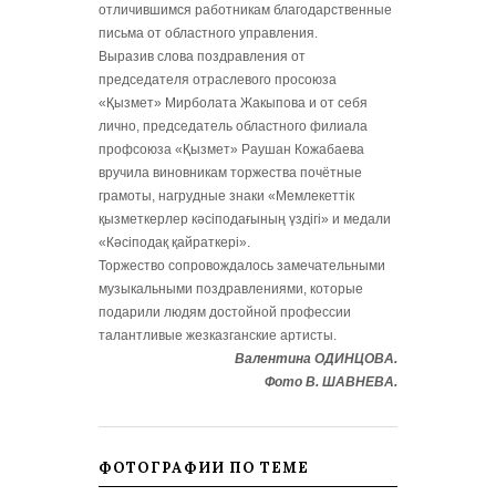
отличившимся работникам благодарственные
письма от областного управления.
Выразив слова поздравления от
председателя отраслевого просоюза
«Қызмет» Мирболата Жакыпова и от себя
лично, председатель областного филиала
профсоюза «Қызмет» Раушан Кожабаева
вручила виновникам торжества почётные
грамоты, нагрудные знаки «Мемлекеттік
қызметкерлер кәсіподағының үздігі» и медали
«Кәсіподақ қайраткері».
Торжество сопровождалось замечательными
музыкальными поздравлениями, которые
подарили людям достойной профессии
талантливые жезказганские артисты.
Валентина ОДИНЦОВА.
Фото В. ШАВНЕВА.
ФОТОГРАФИИ ПО ТЕМЕ