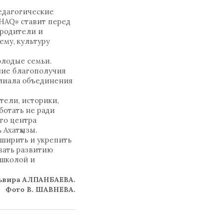
едагогические
HAQ» ставит перед
 родители и
му, культуру
олодые семьи.
ние благополучия
илиала объединения
ели, историки,
ботать не ради
го центра
Ахатқызы.
сширить и укрепить
вать развитию
 школой и
ьвира АЛПАНБАЕВА.
Фото В. ШАВНЕВА.