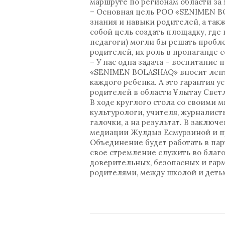
маршруте по регионам области за 
– Основная цель РОО «SENIMEN B
знания и навыки родителей, а та
собой цель создать площадку, где
педагоги) могли бы решать пробл
родителей, их роль в пропаганде 
– У нас одна задача – воспитание
«SENIMEN BOLASHAQ» вносит лепт
каждого ребенка. А это гарантия 
родителей в области Ұлытау Свет
В ходе круглого стола со своими
культурологи, учителя, журналист
галочки, а на результат. В заклю
медиации Жулдыз Есмурзиной и пр
Объединение будет работать в пар
свое стремление служить во благ
доверительных, безопасных и гар
родителями, между школой и деть