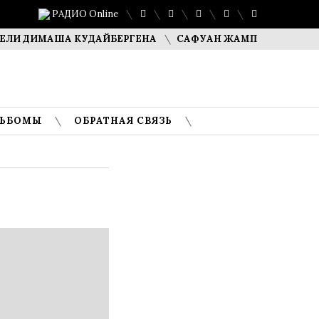
РАДИО Online
 ДИМАША КУДАЙБЕРГЕНА
САФУАН ЖАМПЕИСОВ: «МЫ ХО
ЛЬБОМЫ
ОБРАТНАЯ СВЯЗЬ