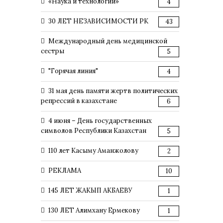
«Наука и технологии»
4
30 ЛЕТ НЕЗАВИСИМОСТИ РК
43
Международный день медицинской
сестры
5
"Горячая линия"
4
31 мая день памяти жертв политических
репрессий в казахстане
6
4 июня – День государственных
символов Республики Казахстан
5
110 лет Касыму Аманжолову
2
РЕКЛАМА
10
145 ЛЕТ ЖАКЫП АКБАЕВУ
1
130 ЛЕТ Алимхану Ермекову
1