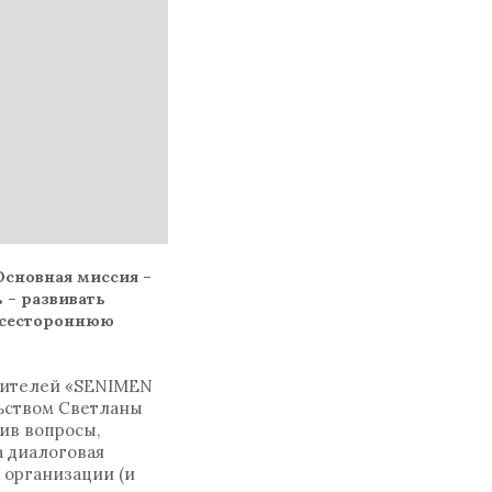
Основная миссия –
 – развивать
 всестороннюю
одителей «SENIMEN
льством Светланы
ив вопросы,
 диалоговая
 организации (и