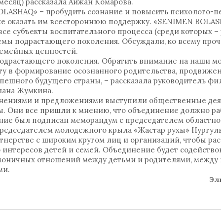
месяц) рассказала Айжан Комарова.
OLASHAQ» – пробудить сознание и повысить психолого-п
кже оказать им всестороннюю поддержку. «SENIMEN BOLAS
 все субъекты воспитательного процесса (среди которых –
емы подрастающего поколения. Обсуждали, ко всему проче
семейных ценностей.
 подрастающего поколения. Обратить внимание на наши м
у в формирование осознанного родительства, продвиже
успешного будущего страны, – рассказала руководитель ф
лана Жумкина.
 мнениями и предложениями выступили общественные деят
ы. Они все пришли к мнению, что объединение должно ра
чение был подписан меморандум с председателем областно
едседателем молодежного крыла «Жастар рухы» Нургуль 
тнерстве с широким кругом лиц и организаций, чтобы ра
о интересов детей и семей. Объединение будет содейство
моничных отношений между детьми и родителями, между
ми.
Эл