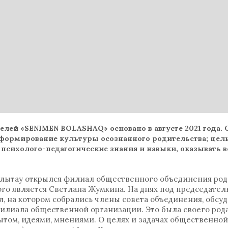
лей «SENIMEN BOLASHAQ» основано в августе 2021 года. 
формирование культуры осознанного родительства; цель
 психолого-педагогические знания и навыки, оказывать
 Ұлытау открылся филиал общественного объединения р
го является Светлана Жумкина. На днях под председате
, на котором собрались члены совета объединения, обсуд
лиала общественной организации. Это была своего рода
ытом, идеями, мнениями. О целях и задачах общественной