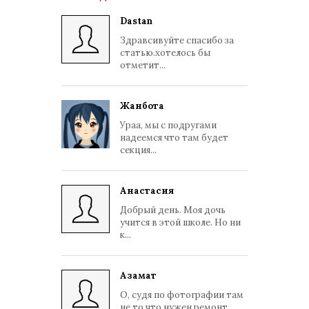
Dastan
Здравсивуйте спасибо за
статью.хотелось бы
отметит...
Жанбота
Ураа, мы с подругами
надеемся что там будет
секция...
Анастасия
Добрый день. Моя дочь
учится в этой школе. Но ни
к...
Азамат
О, судя по фотографии там
не то что нужен ремонт, ...