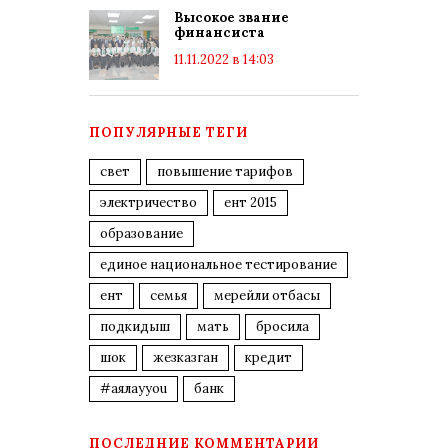
Высокое звание
финансиста
11.11.2022 в 14:03
ПОПУЛЯРНЫЕ ТЕГИ
свет
повышение тарифов
электричество
ент 2015
образование
единое национальное тестирование
ент
семья
мерейли отбасы
подкидыш
мать
бросила
шок
жезказган
кредит
#аялауyou
банк
ПОСЛЕДНИЕ КОММЕНТАРИИ