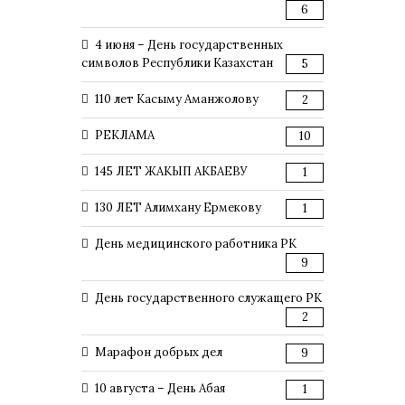
6
4 июня – День государственных
символов Республики Казахстан
5
110 лет Касыму Аманжолову
2
РЕКЛАМА
10
145 ЛЕТ ЖАКЫП АКБАЕВУ
1
130 ЛЕТ Алимхану Ермекову
1
День медицинского работника РК
9
День государственного служащего РК
2
Марафон добрых дел
9
10 августа – День Абая
1