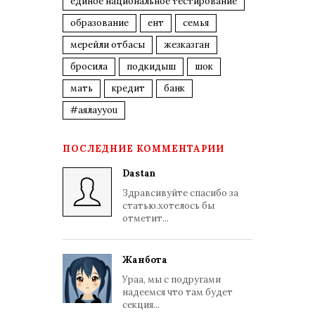
единое национальное тестирование
образование
ент
семья
мерейли отбасы
жезказган
бросила
подкидыш
шок
мать
кредит
банк
#аялауyou
ПОСЛЕДНИЕ КОММЕНТАРИИ
Dastan
Здравсивуйте спасибо за
статью.хотелось бы
отметит...
Жанбота
Ураа, мы с подругами
надеемся что там будет
секция...