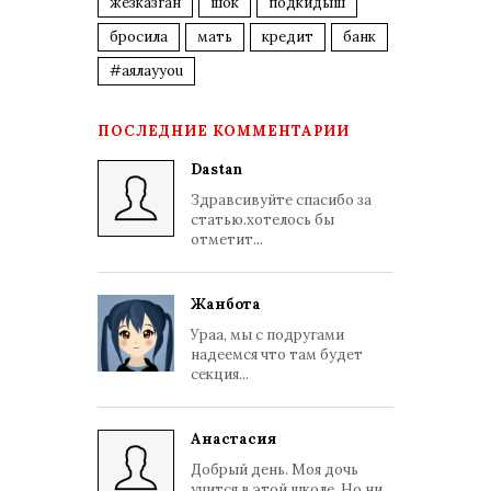
жезказган
шок
подкидыш
бросила
мать
кредит
банк
#аялауyou
ПОСЛЕДНИЕ КОММЕНТАРИИ
Dastan
Здравсивуйте спасибо за
статью.хотелось бы
отметит...
Жанбота
Ураа, мы с подругами
надеемся что там будет
секция...
Анастасия
Добрый день. Моя дочь
учится в этой школе. Но ни