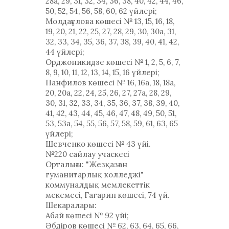
28а, 29, 31, 32, 34, 36, 38, 40, 42, 44, 46,
50, 52, 54, 56, 58, 60, 62 үйлері;
Молдағұлова көшесі № 13, 15, 16, 18,
19, 20, 21, 22, 25, 27, 28, 29, 30, 30а, 31,
32, 33, 34, 35, 36, 37, 38, 39, 40, 41, 42,
44 үйлері;
Орджоникидзе көшесі № 1, 2, 5, 6, 7,
8, 9, 10, 11, 12, 13, 14, 15, 16 үйлері;
Панфилов көшесі № 16, 16а, 18, 18а,
20, 20а, 22, 24, 25, 26, 27, 27а, 28, 29,
30, 31, 32, 33, 34, 35, 36, 37, 38, 39, 40,
41, 42, 43, 44, 45, 46, 47, 48, 49, 50, 51,
53, 53а, 54, 55, 56, 57, 58, 59, 61, 63, 65
үйлері;
Шевченко көшесі № 43 үйі.
№220 сайлау учаскесі
Орталығы: "Жезқазған
гуманитарлық колледжі"
коммуналдық мемлекеттік
мекемесі, Гагарин көшесі, 74 үй.
Шекаралары:
Абай көшесі № 92 үйі;
Әбдіров көшесі № 62, 63, 64, 65, 66,