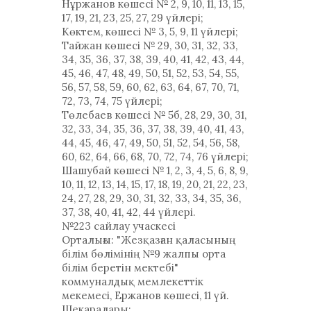
Нұржанов көшесі № 2, 9, 10, 11, 13, 15,
17, 19, 21, 23, 25, 27, 29 үйлері;
Көктем, көшесі № 3, 5, 9, 11 үйлері;
Тайжан көшесі № 29, 30, 31, 32, 33,
34, 35, 36, 37, 38, 39, 40, 41, 42, 43, 44,
45, 46, 47, 48, 49, 50, 51, 52, 53, 54, 55,
56, 57, 58, 59, 60, 62, 63, 64, 67, 70, 71,
72, 73, 74, 75 үйлері;
Төлебаев көшесі № 5б, 28, 29, 30, 31,
32, 33, 34, 35, 36, 37, 38, 39, 40, 41, 43,
44, 45, 46, 47, 49, 50, 51, 52, 54, 56, 58,
60, 62, 64, 66, 68, 70, 72, 74, 76 үйлері;
Шашубай көшесі № 1, 2, 3, 4, 5, 6, 8, 9,
10, 11, 12, 13, 14, 15, 17, 18, 19, 20, 21, 22, 23,
24, 27, 28, 29, 30, 31, 32, 33, 34, 35, 36,
37, 38, 40, 41, 42, 44 үйлері.
№223 сайлау учаскесі
Орталығы: "Жезқазған қаласының
білім бөлімінің №9 жалпы орта
білім беретін мектебі"
коммуналдық мемлекеттік
мекемесі, Ержанов көшесі, 11 үй.
Шекаралары: