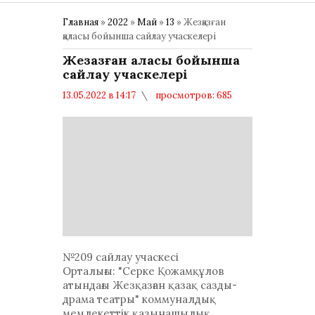
Главная
»
2022
»
Май
»
13
» Жезқазған
қаласы бойынша сайлау учаскелері
Жезқазған қаласы бойынша
сайлау учаскелері
13.05.2022 в 14:17
просмотров: 685
комментариев: 0
Политика
№209 сайлау учаскесі
Орталығы: "Серке Қожамқұлов
атындағы Жезқазған қазақ сазды-
драма театры" коммуналдық
мемлекеттік қазынашылық