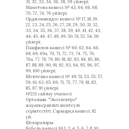
31, 32, 33, 34, 36, 38, 39 үйлері;
Маметова көшесі № 43, 64, 66, 68,
70, 72, 74, 76 үйлері;
Орджоникидзе көшесі № 17, 18, 19,
22, 23, 24, 25, 26, 27, 28, 29, 30, 31, 32,
33, 34, 35, 36, 37, 38, 39, 40, 41, 42, 43,
44, 45, 46, 47, 48, 49, 50, 51, 52, 54, 56
үйлері;
Панфилов көшесі № 60, 62, 64, 66,
68, 69, 69а, 70, 71, 72, 73, 74, 75, 76,
76а, 77, 78, 79, 80, 81, 82, 83, 84, 85, 86,
87, 88, 89, 90, 91, 92, 93, 94, 95, 96, 97,
99, 100 үйлері;
Шевченко көшесі № 49, 51, 53, 55, 57,
59, 61, 63, 65, 69, 71, 75, 77, 79, 81, 83,
85, 87, 91 үйлері.
№221 сайлау учаскесі
Орталығы: "Экоэлектро"
жауапкершілігі шектеулі
серіктестігі, Сарыарқа көшесі, 82
үй.
Шекаралары:
Бебель көшесі № 1, 3, 4, 5, 6, 7, 8, 10