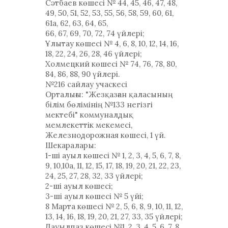
Сәтбаев көшесі № 44, 45, 46, 47, 48,
49, 50, 51, 52, 53, 55, 56, 58, 59, 60, 61,
61а, 62, 63, 64, 65,
66, 67, 69, 70, 72, 74 үйлері;
Ұлытау көшесі № 4, 6, 8, 10, 12, 14, 16,
18, 22, 24, 26, 28, 46 үйлері;
Холмецкий көшесі № 74, 76, 78, 80,
84, 86, 88, 90 үйлері.
№216 сайлау учаскесі
Орталығы: "Жезқазған қаласының
білім бөлімінің №133 негізгі
мектебі" коммуналдық
мемлекеттік мекемесі,
Железнодорожная көшесі, 1 үй.
Шекаралары:
1-ші ауыл көшесі № 1, 2, 3, 4, 5, 6, 7, 8,
9, 10,10а, 11, 12, 15, 17, 18, 19, 20, 21, 22, 23,
24, 25, 27, 28, 32, 33 үйлері;
2-ші ауыл көшесі;
3-ші ауыл көшесі № 5 үйі;
8 Марта көшесі № 2, 5, 6, 8, 9, 10, 11, 12,
13, 14, 16, 18, 19, 20, 21, 27, 33, 35 үйлері;
Дауылпаз көшесі №1, 2, 3, 4, 5, 6, 7, 8,