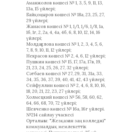
Аманжолов көшесі № 1, 3, 5, 9, 11, 13,
13а, 15 үйлері;
Байқоңыров көшесі № 18а, 23, 25, 27,
29 үйлері;
Жанасов көшесі № 1, 1/1, 1/6, 1/8, 1а,
1б, 1г, 2, 2а, 4, 4а, 4б, 6, 8, 10, 12, 14, 16
үйлері;
Молдағұлова көшесі № 1, 2, 3, 4, 5, 6,
7, 8, 9, 10, 11, 12 үйлері;
Некрасов көшесі № 2, 4, 6, 12 үйлері;
Пушкин көшесі № 15, 17, 17а, 17в, 19,
21, 23, 24, 25, 26, 27, 32 үйлері;
Сәтбаев көшесі № 27, 29, 31, 31а, 33,
34, 35, 36, 37, 39, 40, 41, 42, 43 үйлері;
Сейфуллин көшесі № 2, 4, 6, 8, 10, 16,
18, 20, 21, 22, 23, 27 үйлері;
Холмецкий көшесі № 56, 58, 60, 62,
64, 66, 68, 70, 72 үйлері;
Шевченко көшесі № 16а, 16г үйлері.
№214 сайлау учаскесі
Орталығы: "Жезқазған заң колледжі"
коммуналдық мемлекеттік