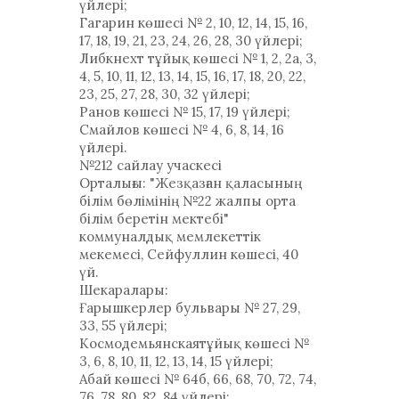
үйлері;
Гагарин көшесі № 2, 10, 12, 14, 15, 16,
17, 18, 19, 21, 23, 24, 26, 28, 30 үйлері;
Либкнехт тұйық көшесі № 1, 2, 2а, 3,
4, 5, 10, 11, 12, 13, 14, 15, 16, 17, 18, 20, 22,
23, 25, 27, 28, 30, 32 үйлері;
Ранов көшесі № 15, 17, 19 үйлері;
Смайлов көшесі № 4, 6, 8, 14, 16
үйлері.
№212 сайлау учаскесі
Орталығы: "Жезқазған қаласының
білім бөлімінің №22 жалпы орта
білім беретін мектебі"
коммуналдық мемлекеттік
мекемесі, Сейфуллин көшесі, 40
үй.
Шекаралары:
Ғарышкерлер бульвары № 27, 29,
33, 55 үйлері;
Космодемьянскаятұйық көшесі №
3, 6, 8, 10, 11, 12, 13, 14, 15 үйлері;
Абай көшесі № 64б, 66, 68, 70, 72, 74,
76, 78, 80, 82, 84 үйлері;