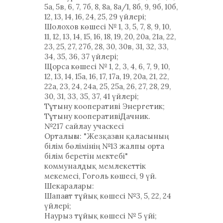
5а, 5в, 6, 7, 7б, 8, 8а, 8а/1, 8б, 9, 9б, 10б,
12, 13, 14, 16, 24, 25, 29 үйлері;
Шолохов көшесі № 1, 3, 5, 7, 8, 9, 10,
11, 12, 13, 14, 15, 16, 18, 19, 20, 20а, 21a, 22,
23, 25, 27, 27б, 28, 30, 30в, 31, 32, 33,
34, 35, 36, 37 үйлері;
Щорса көшесі № 1, 2, 3, 4, 6, 7, 9, 10,
12, 13, 14, 15а, 16, 17, 17a, 19, 20а, 21, 22,
22а, 23, 24, 24а, 25, 25а, 26, 27, 28, 29,
30, 31, 33, 35, 37, 41 үйлері;
Тұтыну кооперативі Энергетик;
Тұтыну кооперативіДачник.
№217 сайлау учаскесі
Орталығы: "Жезқазған қаласының
білім бөлімінің №13 жалпы орта
білім беретін мектебі"
коммуналдық мемлекеттік
мекемесі, Гоголь көшесі, 9 үй.
Шекаралары:
Шапағат тұйық көшесі №3, 5, 22, 24
үйлері;
Наурыз тұйық көшесі № 5 үйі;