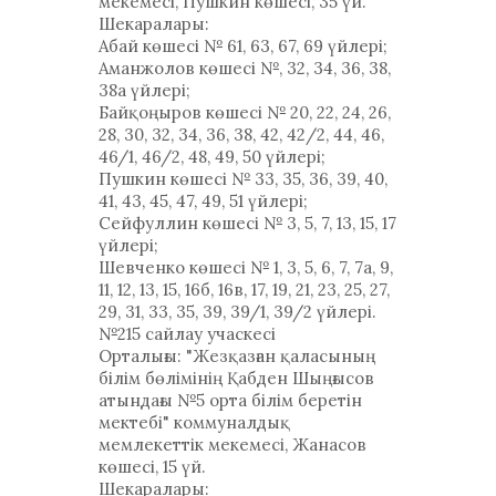
мекемесі, Пушкин көшесі, 35 үй.
Шекаралары:
Абай көшесі № 61, 63, 67, 69 үйлері;
Аманжолов көшесі №, 32, 34, 36, 38,
38а үйлері;
Байқоңыров көшесі № 20, 22, 24, 26,
28, 30, 32, 34, 36, 38, 42, 42/2, 44, 46,
46/1, 46/2, 48, 49, 50 үйлері;
Пушкин көшесі № 33, 35, 36, 39, 40,
41, 43, 45, 47, 49, 51 үйлері;
Сейфуллин көшесі № 3, 5, 7, 13, 15, 17
үйлері;
Шевченко көшесі № 1, 3, 5, 6, 7, 7а, 9,
11, 12, 13, 15, 16б, 16в, 17, 19, 21, 23, 25, 27,
29, 31, 33, 35, 39, 39/1, 39/2 үйлері.
№215 сайлау учаскесі
Орталығы: "Жезқазған қаласының
білім бөлімінің Қабден Шыңғысов
атындағы №5 орта білім беретін
мектебі" коммуналдық
мемлекеттік мекемесі, Жанасов
көшесі, 15 үй.
Шекаралары: